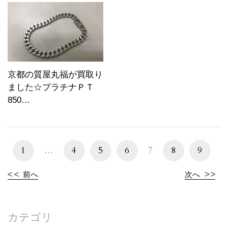
京都の質屋丸福が買取り
ました☆プラチナＰＴ
850…
1
…
4
5
6
7
8
9
前へ
次へ
カテゴリ