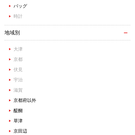
バッグ
時計
地域別
大津
京都
伏見
宇治
滋賀
京都府以外
醍醐
草津
京田辺